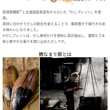
※
焼津産鰹節
と北海道産真昆布からひいた「だしプレッソ」を使
用。
具材に合わせてだしの配合を変えることで、風味豊かで奥行きのあ
る味わいになりました。
※だしプレッソは、だし素材だけを原料に高圧抽出し、濃厚なうま
味と鮮やかな香りを閉じ込めただしです。
鰹なまり節とは