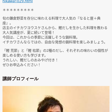
hikawa1029.html
＊＊＊＊＊＊＊＊＊
旬の鎌倉野菜を存分に味わえる料理で大人気の『なると屋＋典
座』。
店主のイチカワヨウスケさんから、鰹だしを生かした料理を教わる
大人気講座が、夏に続いて登場！
今回は、これからの季節に活躍しそうな鍋料理。
イチカワさんならではの、自由な発想の鍋料理を楽しみましょう。
「鰹 荒節」と「鰹 枯節」の2種のだし、それぞれの味わいの個性が
楽しめる使い方も学びます。
うれしい、鰹だしのおみやげ付き！
ぜひお申込みください！
講師プロフィール
前
次
の
の
記
記
事
事