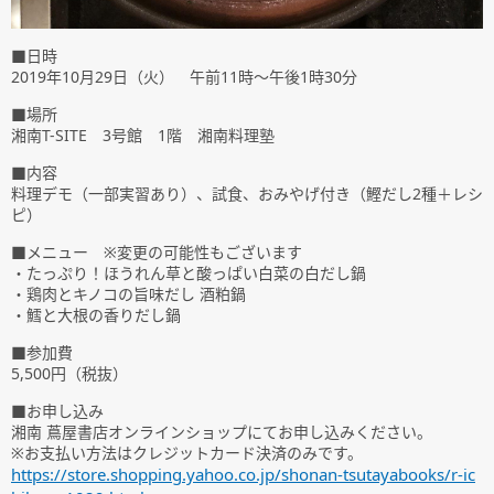
■日時
2019年10月29日（火） 午前11時～午後1時30分
■場所
湘南T-SITE 3号館 1階 湘南料理塾
■内容
料理デモ（一部実習あり）、試食、おみやげ付き（鰹だし2種＋レシ
ピ）
■メニュー ※変更の可能性もございます
・たっぷり！ほうれん草と酸っぱい白菜の白だし鍋
・鶏肉とキノコの旨味だし 酒粕鍋
・鱈と大根の香りだし鍋
■参加費
5,500円（税抜）
■お申し込み
湘南 蔦屋書店オンラインショップにてお申し込みください。
※お支払い方法はクレジットカード決済のみです。
https://store.shopping.yahoo.co.jp/shonan-tsutayabooks/r-ic