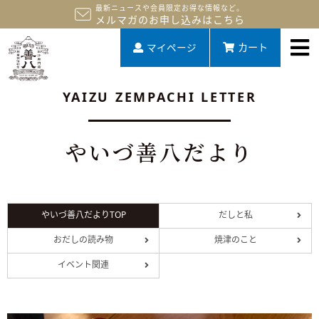
最新ニュースや会員限定お得な情報など。
メルマガのお申し込みはこちら
マイページ
カート
YAIZU ZEMPACHI LETTER
やいづ善八だより
やいづ善八だよりTOP
だしと私
おだしの読み物
焼津のこと
イベント関連