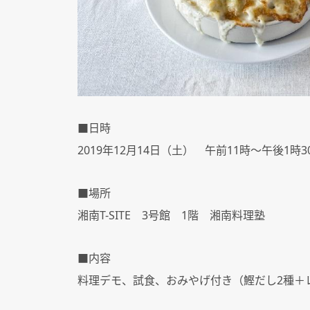
■日時
2019年12月14日（土） 午前11時～午後1時3
■場所
湘南T-SITE 3号館 1階 湘南料理塾
■内容
料理デモ、試食、おみやげ付き（鰹だし2種＋