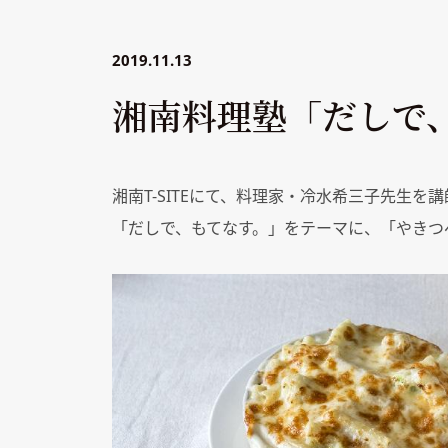
2019.11.13
湘南料理塾「だしで
湘南T-SITEにて、料理家・冷水希三子先生
「だしで、もてなす。」をテーマに、「やきつ