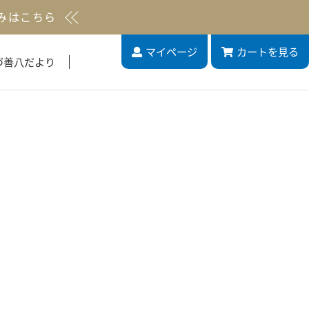
みはこちら
マイページ
カート
を見る
づ善八だより