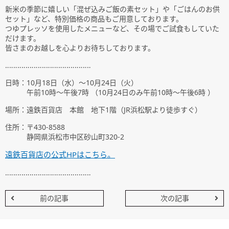
新米の季節に嬉しい「混ぜ込みご飯の素セット」や「ごはんのお供
セット」など、特別価格の商品もご用意しております。
つゆプレッソを使用したメニューなど、その場でご試食もしていた
だけます。
皆さまのお越しを心よりお待ちしております。
‥‥‥‥‥‥‥‥‥‥‥‥‥‥‥‥‥‥‥‥‥
日時：10月18日（水）～10月24日（火）
午前10時～午後7時 （10月24日のみ午前10時～午後6時 ）
場所：遠鉄百貨店 本館 地下1階（JR浜松駅より徒歩すぐ）
住所：〒430-8588
静岡県浜松市中区砂山町320-2
遠鉄百貨店の公式HPはこちら。
‥‥‥‥‥‥‥‥‥‥‥‥‥‥‥‥‥‥‥‥‥
前の記事
次の記事