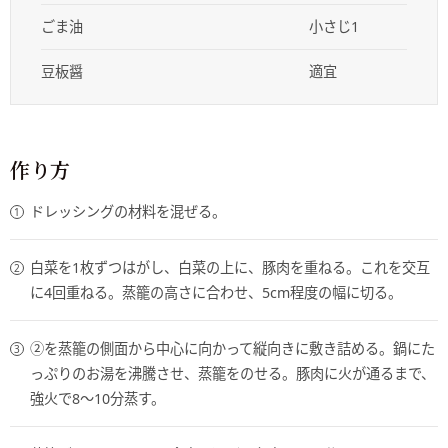
ごま油
小さじ1
豆板醤
適宜
作り方
ドレッシングの材料を混ぜる。
白菜を1枚ずつはがし、白菜の上に、豚肉を重ねる。これを交互
に4回重ねる。蒸籠の高さに合わせ、5cm程度の幅に切る。
②を蒸籠の側面から中心に向かって縦向きに敷き詰める。鍋にた
っぷりのお湯を沸騰させ、蒸籠をのせる。豚肉に火が通るまで、
強火で8～10分蒸す。