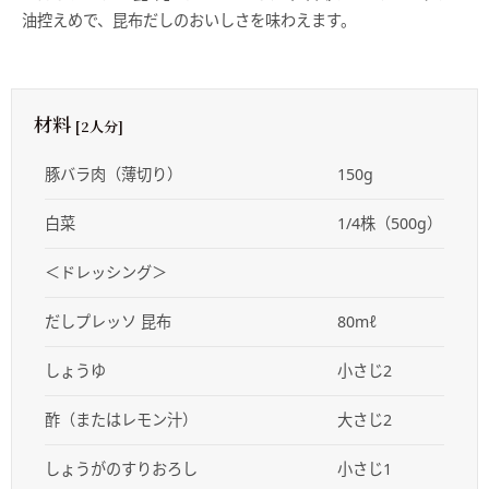
油控えめで、昆布だしのおいしさを味わえます。
材料
[2人分]
豚バラ肉（薄切り）
150g
白菜
1/4株（500g）
＜ドレッシング＞
だしプレッソ 昆布
80mℓ
しょうゆ
小さじ2
酢（またはレモン汁）
大さじ2
しょうがのすりおろし
小さじ1