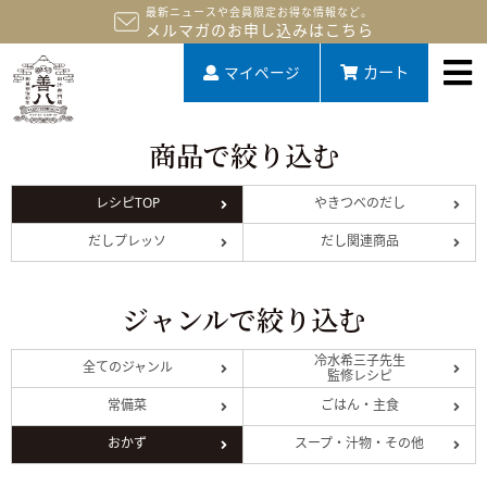
最新ニュースや会員限定お得な情報など。
メルマガのお申し込みはこちら
マイページ
カート
商品で絞り込む
レシピTOP
やきつべのだし
だしプレッソ
だし関連商品
ジャンルで絞り込む
冷水希三子先生
全てのジャンル
監修レシピ
常備菜
ごはん・主食
おかず
スープ・汁物・その他