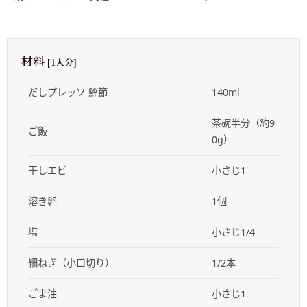
材料
[1人分]
だしプレッソ 鰹節
140ml
茶碗半分（約9
ご飯
0g）
干しエビ
小さじ1
溶き卵
1個
塩
小さじ1/4
細ねぎ（小口切り）
1/2本
ごま油
小さじ1