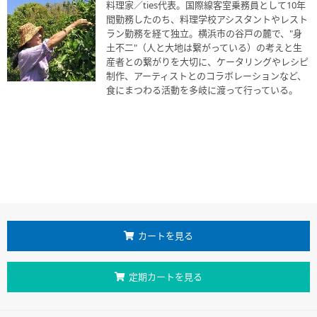
料理家／ties代表。国際線客室乗務員として10年
間勤務したのち、料理学校アシスタントやレスト
ラン勤務を経て独立。横浜市の谷戸の麓で、"身
土不二"（人と大地は繋がっている）の考えと生
産者との繋がりを大切に、ケータリングやレシピ
制作、アーティストとのコラボレーションなど、
食にまつわる活動を多岐に渡って行っている。
カートを見る
定期カートを見る