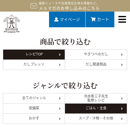
最新ニュースや会員限定お得な情報など。
メルマガのお申し込みはこちら
マイページ
カート
商品で絞り込む
レシピTOP
やきつべのだし
だしプレッソ
だし関連商品
ジャンルで絞り込む
冷水希三子先生
全てのジャンル
監修レシピ
常備菜
ごはん・主食
おかず
スープ・汁物・その他