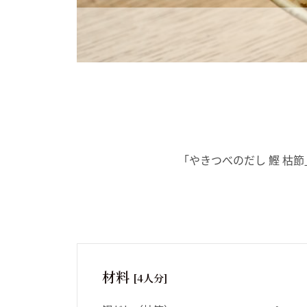
「やきつべのだし 鰹 枯
材料
[4人分]