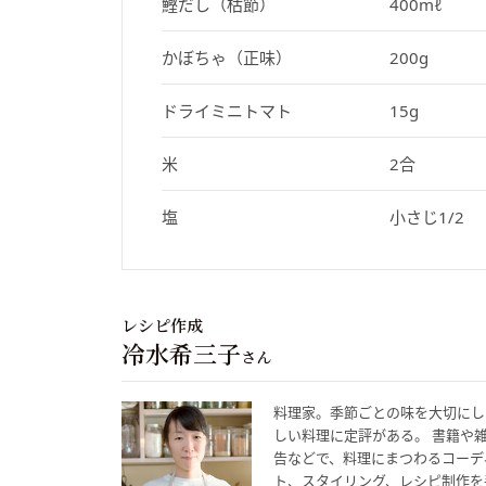
鰹だし（枯節）
400mℓ
かぼちゃ（正味）
200g
ドライミニトマト
15g
米
2合
塩
小さじ1/2
レシピ作成
冷水希三子
さん
料理家。季節ごとの味を大切にし
しい料理に定評がある。 書籍や
告などで、料理にまつわるコーデ
ト、スタイリング、レシピ制作を