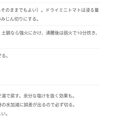
もそのままでもよい）。ドライミニトマトは浸る量
のみじん切りにする。
土鍋なら強火にかけ、沸騰後は弱火で10分炊き、
ぜる。
で湯で戻す。余分な塩けを抜く効果も。
時の水加減に誤差が出るので必ず切る。
しい。