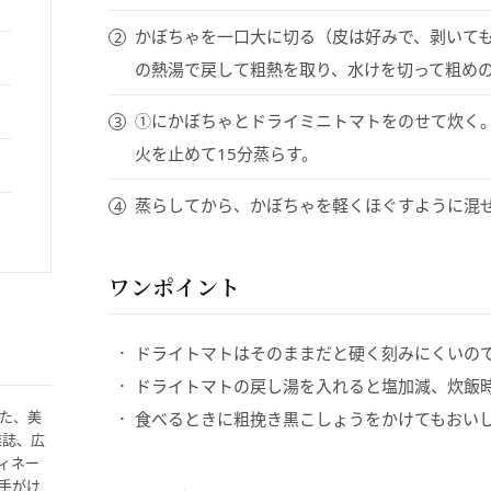
かぼちゃを一口大に切る（皮は好みで、剥いて
の熱湯で戻して粗熱を取り、水けを切って粗め
①にかぼちゃとドライミニトマトをのせて炊く。
火を止めて15分蒸らす。
蒸らしてから、かぼちゃを軽くほぐすように混
ワンポイント
ドライトマトはそのままだと硬く刻みにくいの
ドライトマトの戻し湯を入れると塩加減、炊飯
た、美
食べるときに粗挽き黒こしょうをかけてもおい
雑誌、広
ィネー
手がけ