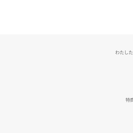
わたした
特