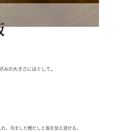
飯
に好みの大きさにほぐして。
入れ、冷ました鰹だしと塩を加え混ぜる。