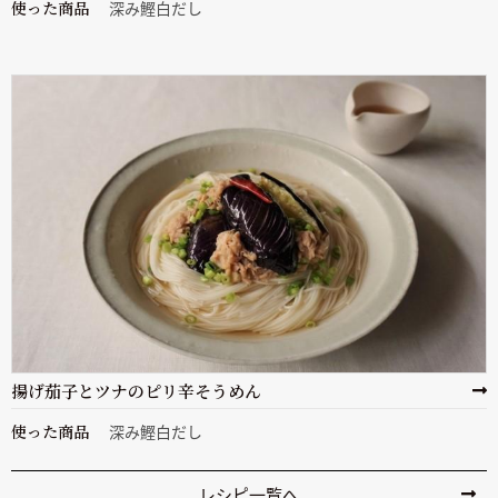
使った商品
深み鰹白だし
揚げ茄子とツナのピリ辛そうめん
使った商品
深み鰹白だし
レシピ一覧へ