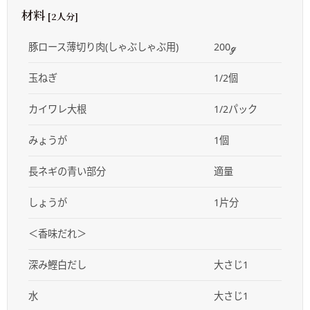
材料
[2人分]
豚ロース薄切り肉(しゃぶしゃぶ用)
200ℊ
玉ねぎ
1/2個
カイワレ大根
1/2パック
みょうが
1個
長ネギの青い部分
適量
しょうが
1片分
＜香味だれ＞
深み鰹白だし
大さじ1
水
大さじ1