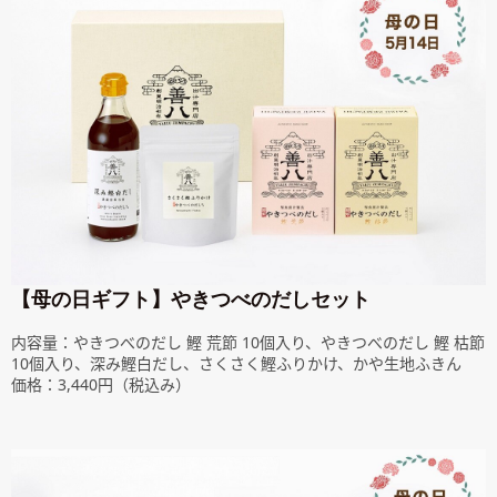
【母の日ギフト】やきつべのだしセット
内容量：やきつべのだし 鰹 荒節 10個入り、やきつべのだし 鰹 枯節
10個入り、深み鰹白だし、さくさく鰹ふりかけ、かや生地ふきん
価格：3,440円（税込み）