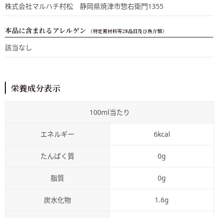
株式会社マルハチ村松 静岡県焼津市惣右衛門1355
本品に含まれるアレルゲン
（特定原材料等28品目及び魚介類）
該当なし
栄養成分表示
100ml当たり
エネルギー
6kcal
たんぱく質
0g
脂質
0g
炭水化物
1.6g