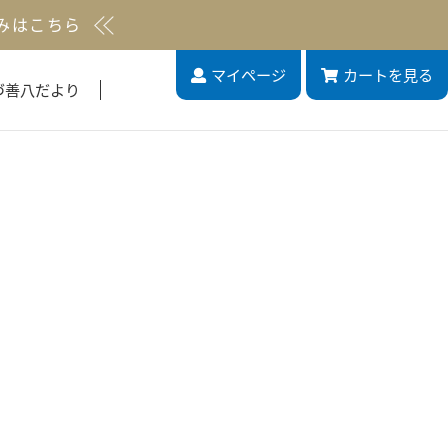
みはこちら
マイページ
カート
を見る
づ善八だより