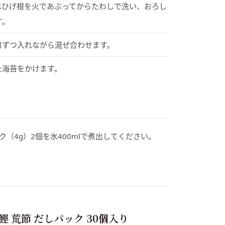
はひげ根を火であぶってからたわしで洗い、おろし
す。
量ずつ入れながら混ぜ合わせます。
た海苔をかけます。
（4g）2個を水400mlで煮出してください。
鰹 荒節 だしパック 30個入り