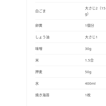
大さじ2（15
白ごま
g）
卵黄
1個分
しょう油
大さじ1
味噌
30g
米
1.5合
押麦
50g
水
400ml
焼き海苔
1枚