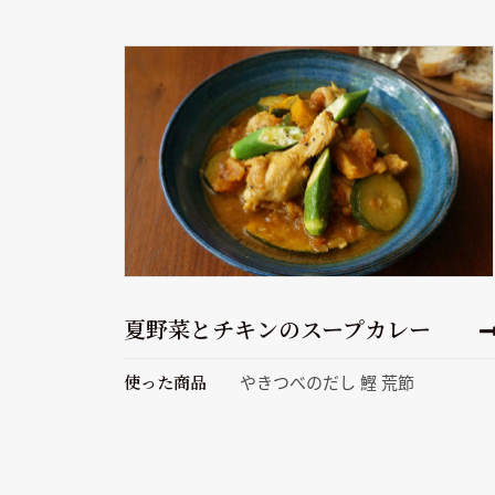
夏野菜とチキンのスープカレー
使った商品
やきつべのだし 鰹 荒節