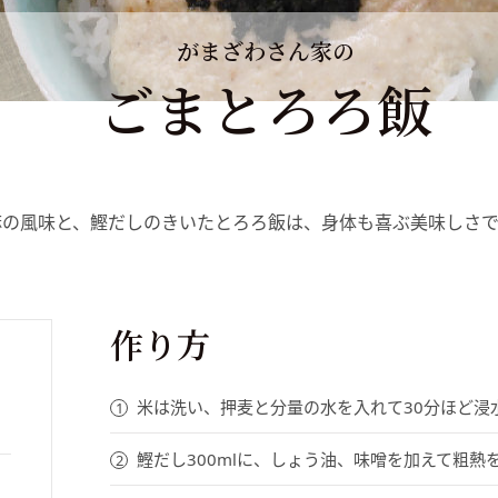
がまざわさん家の
ごまとろろ飯
麻の風味と、鰹だしのきいたとろろ飯は、身体も喜ぶ美味しさで
作り方
米は洗い、押麦と分量の水を入れて30分ほど浸
鰹だし300mlに、しょう油、味噌を加えて粗熱