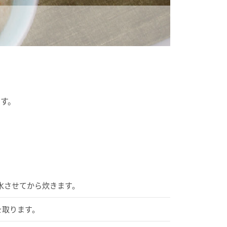
す。
水させてから炊きます。
を取ります。