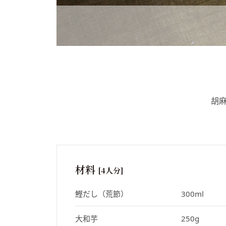
胡
材料
[4人分]
鰹だし（荒節）
300ml
大和芋
250g