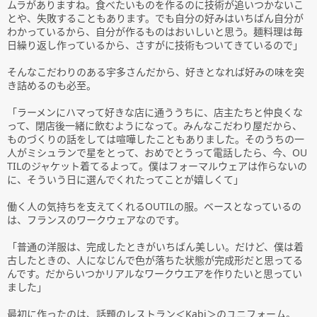
ムラがありますね。食べたいものを作るのに技術が追いつかないこ
とや、失敗することもあります。でも自分の好みはいちばん自分が
わかっているから、自分が作るものはおいしいと思う。麺料理は毎
日繰り返し作っているから、さすがに技術もついてきているので」
そんなこだわりのある宇多さんだから、好きとなれば好みの味を突
き詰めるのも必至。
「ラーメンにハマって好きな店に通ううちに、店主たちと仲良くな
って、閉店後一緒に飲むようになって。みんなこだわり屋だから、
ものづくりの話をしては喧嘩したこともありました。そのうちの一
人がミシュランで星をとって、おめでとうって電話したら、今、OU
TILのジャケット着てるよって。僕はフォーマルウェアは作らないの
に、そういう日に選んでくれたってことが嬉しくて」
働く人の気持ちを支えてくれるOUTILの服。ベースとなっているの
は、フランスのワークウェアなのです。
「普通の洋服は、完成したときがいちばん美しい。だけど、僕は着
古したときの、人になじんで色が落ちた状態が完成形だと思ってる
んです。だからいつかリアルなワークウエアを作りたいと思ってい
ました」
最初に作ったのは、話題のレストラン＜Kabi＞のユニフォーム。