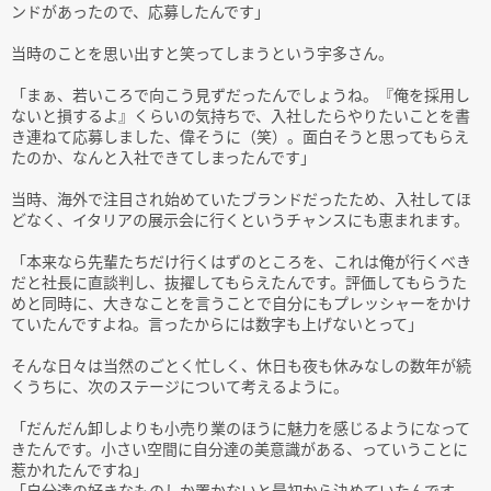
ンドがあったので、応募したんです」
当時のことを思い出すと笑ってしまうという宇多さん。
「まぁ、若いころで向こう見ずだったんでしょうね。『俺を採用し
ないと損するよ』くらいの気持ちで、入社したらやりたいことを書
き連ねて応募しました、偉そうに（笑）。面白そうと思ってもらえ
たのか、なんと入社できてしまったんです」
当時、海外で注目され始めていたブランドだったため、入社してほ
どなく、イタリアの展示会に行くというチャンスにも恵まれます。
「本来なら先輩たちだけ行くはずのところを、これは俺が行くべき
だと社長に直談判し、抜擢してもらえたんです。評価してもらうた
めと同時に、大きなことを言うことで自分にもプレッシャーをかけ
ていたんですよね。言ったからには数字も上げないとって」
そんな日々は当然のごとく忙しく、休日も夜も休みなしの数年が続
くうちに、次のステージについて考えるように。
「だんだん卸しよりも小売り業のほうに魅力を感じるようになって
きたんです。小さい空間に自分達の美意識がある、っていうことに
惹かれたんですね」
「自分達の好きなものしか置かないと最初から決めていたんです。