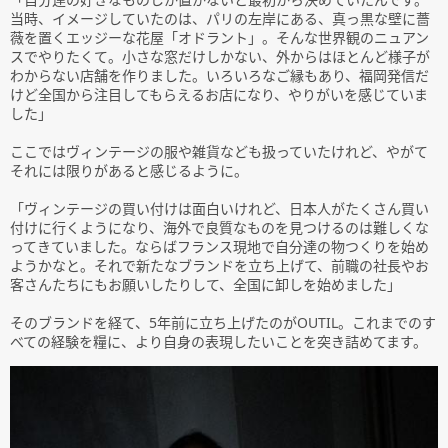
当時、イメージしていたのは、パリの左岸にある、真っ黒な壁に薔
薇を置くエッジーな花屋「オドラント」。そんな世界観のニュアン
スでやりたくて。小さな窓だけしかない、外からはほとんど様子が
わからない店舗を作りました。いろいろなご縁もあり、福岡発信だ
けど全国から注目してもらえるお店になり、やりがいを感じていま
した」
ここではヴィンテージの服や雑貨なども扱っていたけれど、やがて
それには限りがあると感じるように。
「ヴィンテージの買い付けは面白いけれど、日本人がたくさん買い
付けに行くようになり、海外で良質なものを見つけるのは難しくな
ってきていました。ならばフランス現地で自分達の物つくりを始め
ようかなと。それで新たなブランドを立ち上げて、前職の社長やお
客さんたちにもお願いしたりして、全国に卸しを始めました」
そのブランドを経て、5年前に立ち上げたのがOUTIL。これまでのす
べての経験を糧に、より自身の表現したいことを突き詰めてます。