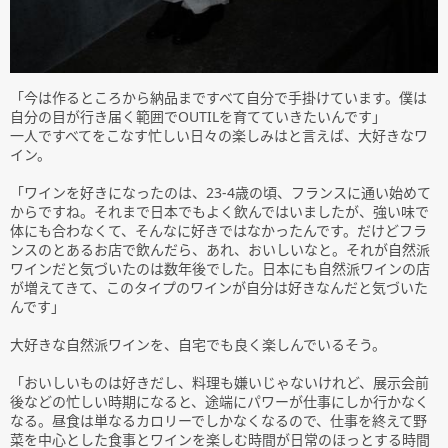
「今は作るところから納品まですべて自分で手掛けています。僕は
自分の目が行き届く範囲でOUTILを育てていきたいんです」
一人ですべてをこなす忙しい日々の楽しみはと言えば、大好きなワ
イン。
「ワインを好きになったのは、23-4歳の頃、フランスに通い始めて
からですね。それまで日本でもよく飲んではいましたが、強い味で
体にも合わなくて、そんなに好きではなかったんです。だけどフラ
ンスのとあるお店で飲んだら、あれ、おいしいなと。それが自然派
ワインだと気づいたのは数年後でした。日本にも自然派ワインの店
が増えてきて、このタイプのワインが自分は好きなんだと気づいた
んです」
大好きな自然派ワインを、自宅でも良く楽しんでいるそう。
「おいしいものは好きだし、料理も嫌いじゃないけれど、展示会前
後などの忙しい時期になると、途端にパワーが仕事にしか行かなく
なる。昼食は単なるカロリーでしかなくなるので、仕事を終えて野
菜を中心とした食事とワインを楽しむ時間が日常のほっとする時間