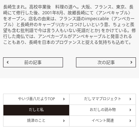
長崎生まれ。高校卒業後 料理の道へ。大阪、フランス、東京、長
崎にて修行した後、2001年8月、故郷長崎にて〈アンペキャブル〉
をオープン。店名の由来は、フランス語のimpeccable（アンペカー
ブル）と長崎弁のキャーブリ(カッコつけしいという意、ちょっと羨
望も含む批判語で今は言う人もいない死語だとか) をかけている。修
行した南仏では、アンペカーブルがアンペキャーブルと発音される
こともあり、長崎を日本のプロヴァンスと捉える気持ちも込めて。
前の記事
次の記事
やいづ善八だよりTOP
だしママプロジェクト
だしと私
おだしの読み物
焼津のこと
イベント関連