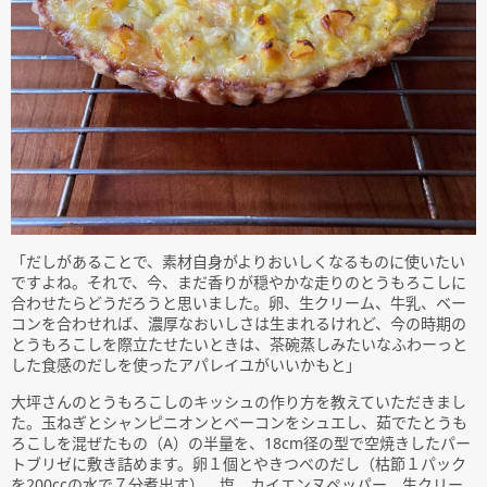
「だしがあることで、素材自身がよりおいしくなるものに使いたい
ですよね。それで、今、まだ香りが穏やかな走りのとうもろこしに
合わせたらどうだろうと思いました。卵、生クリーム、牛乳、ベー
コンを合わせれば、濃厚なおいしさは生まれるけれど、今の時期の
とうもろこしを際立たせたいときは、茶碗蒸しみたいなふわーっと
した食感のだしを使ったアパレイユがいいかもと」
大坪さんのとうもろこしのキッシュの作り方を教えていただきまし
た。玉ねぎとシャンピニオンとベーコンをシュエし、茹でたとうも
ろこしを混ぜたもの（A）の半量を、18cm径の型で空焼きしたパー
トブリゼに敷き詰めます。卵１個とやきつべのだし（枯節１パック
を200ccの水で７分煮出す）、塩、カイエンヌペッパー、生クリー