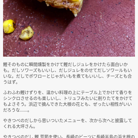
鰹そのものに瞬間燻製をかけて鰹だしジュレをかけたら面白いか
も。だしソワーズもいいし、だしジュレをのせてだしソワールもい
いな。だしでポワローとじゃがいもを煮てもいいし、チーズとも合
うはず。
ふわふわ鰹けずりを、温かい料理の上にテーブル上でかけて香りを
シンクロさせるのも楽しいし、トリュフみたいに削りたてをかけて
もよさそう。浜辺で摘んできた大根の花とも、ぜったい相性がいい
だろうな......。
やきつべのだしから思いついたメニューを、次から次へと披露して
くれる大坪さん。
やきつべのだし 鰹 荒節を使い、長崎のビーツに長崎半島の浜大根の