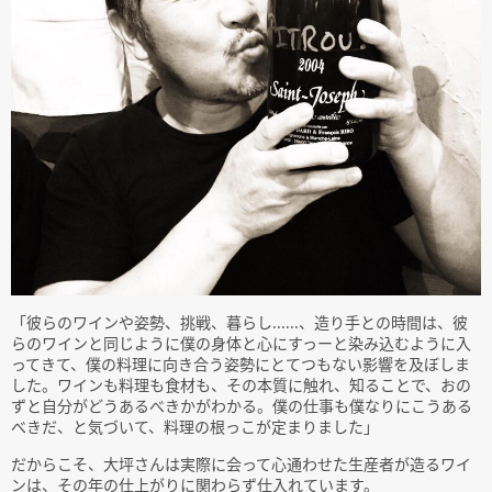
「彼らのワインや姿勢、挑戦、暮らし......、造り手との時間は、彼
らのワインと同じように僕の身体と心にすっーと染み込むように入
ってきて、僕の料理に向き合う姿勢にとてつもない影響を及ぼしま
した。ワインも料理も食材も、その本質に触れ、知ることで、おの
ずと自分がどうあるべきかがわかる。僕の仕事も僕なりにこうある
べきだ、と気づいて、料理の根っこが定まりました」
だからこそ、大坪さんは実際に会って心通わせた生産者が造るワイ
ンは、その年の仕上がりに関わらず仕入れています。