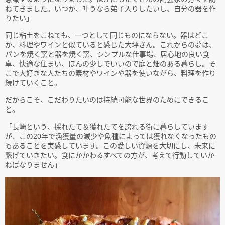
ねてきました。いつか、叶うなら弟子入りしたいし、自分の器を作
りたい」
同じ粘土をこねても、一つとして同じものにならない。器はどこ
か、料理やワインと似ていると感じた大坪さん。これからの夢は、
パンを焼く窯と器を焼く窯、シンプルな仕事場、居心地の良い食
卓、快適な住まい、ほんの少しでいいので庭と畑のある暮らし。そ
こで大好きな人たちの素材やワインや器を使いながら、料理を作り
続けていくこと。
だからこそ、こだわりたいのは持続可能な世界のためにできるこ
と。
「長崎という、採れたて＆獲れたてを誇れる街に暮らしています
が、この20年で漁獲量の減少や魚種によっては獲れなくなったもの
もあることを実感しています。この愛しい資源を大切にし、未来に
繋げていきたい。食にかかわるすべての方が、考えて行動していか
ねばなりません」