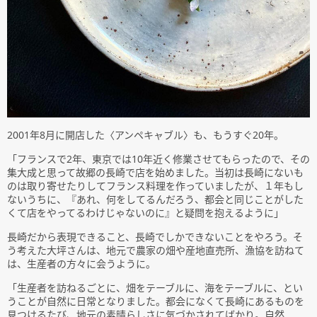
2001年8月に開店した〈アンペキャブル〉も、もうすぐ20年。
「フランスで2年、東京では10年近く修業させてもらったので、その
集大成と思って故郷の長崎で店を始めました。当初は長崎にないも
のは取り寄せたりしてフランス料理を作っていましたが、１年もし
ないうちに、『あれ、何をしてるんだろう、都会と同じことがした
くて店をやってるわけじゃないのに』と疑問を抱えるように」
長崎だから表現できること、長崎でしかできないことをやろう。そ
う考えた大坪さんは、地元で農家の畑や産地直売所、漁協を訪ねて
は、生産者の方々に会うように。
「生産者を訪ねるごとに、畑をテーブルに、海をテーブルに、とい
うことが自然に日常となりました。都会になくて長崎にあるものを
見つけるたび、地元の素晴らしさに気づかされてばかり。自然