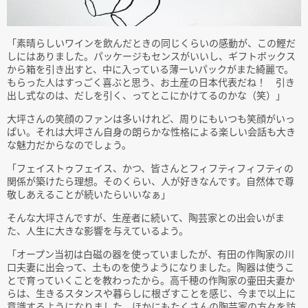
「素晴らしいワインを飲んだときの同じくらいの感動が、この鰹だ
しにはありました。パッケージもセンスがいいし、ギフトボックス
から箱を引き出すと、中に入っている薄ーいパックがまた綺麗で。
もらった人はすっごく喜ぶと思う、お土産の日本代表だね！ 引き
出し式なのは、だしを引く、ってとこにかけてるのかな（笑）」
大坪さんの笑顔のファンは多いけれど、周りにもいつも笑顔がいっ
ぱい。それは大坪さん自身の朗らかな性格による楽しい会話も大き
な魅力だからなのでしょう。
「フェイストゥフェイス、かつ、皆さんとフィフティフィフティの
関係が築けたら理想。そのくらい、人が好きなんです。自然体で尊
敬しあえることが続いたらいいなぁ」
そんな大坪さんですが、生産者に続いて、陶芸家との出会いがま
た、人生に大きな影響を与えているよう。
「オープン当初は白磁の器を使っていましたが、有田の作陶家の川
口夫妻に出会って、土ものを使うようになりました。陶器は使うこ
とで育っていくことを教わったから。高千穂の作陶家の壷田夫妻か
らは、生きるスタンスや暮らしに根ざすことを感じ、今まで以上に
意識するようになりました。ほかにもたくさんの陶芸家の方々を訪