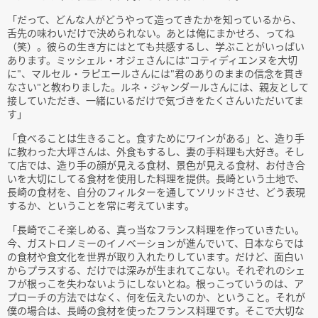
「だって、どんな人がどうやって造ってきたかを知っているから、
舌先の味わいだけで決められない。あとは俺にまかせろ、ってね
（笑）。彼らの生き方にはとても共感するし、学ぶことがいっぱい
あります。ミッシェル・オジェさんには"コティディエンヌを大切
に"、マルセル・ラピエールさんには"君のありのままの信念を貫き
なさい"と教わりました。ルネ・ジャンダールさんには、親友として
接していただき、一緒にいるだけで気づきをたくさんいただいてま
す」
「食べることは生きること。食すためにワインがある」と、造り手
に教わった大坪さんは、外食もするし、妻の手料理も大好き。そし
て店では、造り手の顔が見える食材、景色が見える食材、お付き合
いを大切にしてる食材を使用した料理を提供。長崎という土地で、
長崎の食材を、自分のフィルターを通してソリッドさせ、どう表現
するか、ということを常に考えています。
「長崎でこそ楽しめる、真っ当なフランス料理を作っていきたい。
今、ガストロノミーのイノベーションが進んでいて、日本ならでは
の食材や食文化を世界が取り入れたりしています。だけど、面白い
からプラスする、だけでは深みが生まれてこない。それぞれのシェ
フが根っこを失わないようにしないとね。根っこっていうのは、ア
プローチの方法ではなく、何を伝えたいのか、ということ。それが
僕の場合は、長崎の食材を使ったフランス料理です。そこで大切な