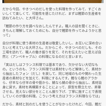
だから今回、やきつべのだしを使った料理を作ってみて、すごくお
いしくて楽しくて、可能性を感じたけれど、まずは鰹節の生産者を
訪ねてみたい、と大坪さん。
「鰹節の作り方を調べなおしたんですよ。職人の話を聞くときに、
きちんと理解しておくためにも、自分で鰹節を作ってみようかと思
って」
自分が料理に使う素材の生産者は敬愛したいし、お互いに深め合い
たいと考えている大坪さん。だからこそ、やきつべのだしも、その
工場を訪れて、職人の働き振りを見て、それを伝えたいと思えば自
然と〈アンペキャブル〉の料理になるのだと言います。
「実はだしはフランス料理では基本であり、欠かせない大切なも
の。というのも、フランス料理では素材をいちど解体して、素材か
ら抽出したフォン（だし）を戻して、同じ地域のものや関わった生
産者の素材などを加えて、料理にするんです。鰹なら鰹のアラか
ら、仔羊なら仔羊の骨や筋から、鯖なら鯖の骨から抽出し、素材自
身に戻す。素材を再構築することによって、原型を際立たせ、昇華
させる。見えない部分をとことん掘り下げ、丁寧に施すことで表現
していくのが僕の料理。こういう考え方はフランス料理ならでは」
だから、素材と別のだしを使うことがなかったけれど、今回、鰹だ