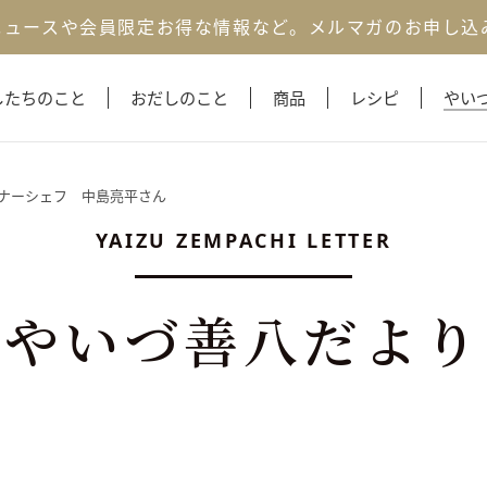
ニュースや会員限定お得な情報など。
メルマガのお申し込
したちのこと
おだしのこと
商品
レシピ
やい
o〉オーナーシェフ 中島亮平さん
YAIZU ZEMPACHI LETTER
やいづ善八だより