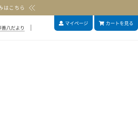
みはこちら
マイページ
カート
を見る
づ善八だより