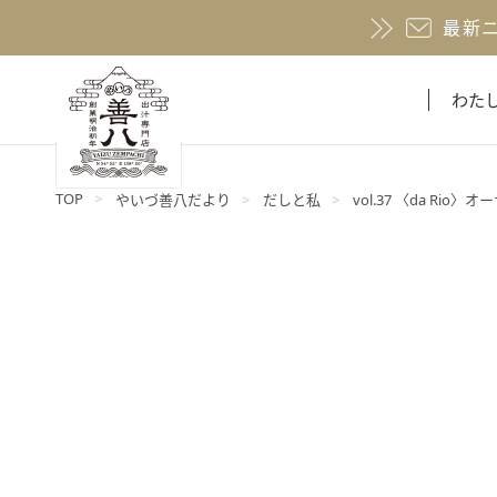
最新
わた
TOP
やいづ善八だより
だしと私
vol.37 〈da Ri