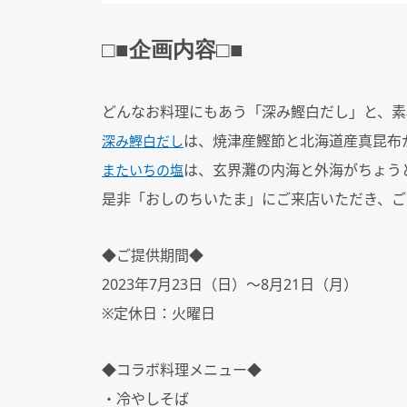
□■
企画内容
□■
どんなお料理にもあう「深み鰹白だし」と、素
は、焼津産鰹節と北海道産真昆布
深み鰹白だし
は、玄界灘の内海と外海がちょう
またいちの塩
是非「おしのちいたま」にご来店いただき、ご
◆ご提供期間◆
2023
年
7
月
23
日（日）～
8
月
21
日（月）
※定休日：火曜日
◆コラボ料理メニュー◆
・冷やしそば