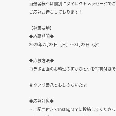
当選者様へは個別にダイレクトメッセージでご
ご応募お待ちしております！
【募集要項】
◆
応募期間
◆
2023
年
7
月
23
日（日）～
8
月
23
日（水）
◆
応募方法
◆
コラボ企画のお料理の何かひとつを写真付きで
＃やいづ善八とおしのちいたま
◆
応募対象
◆
・上記＃付きで
Instagram
に投稿してくださっ