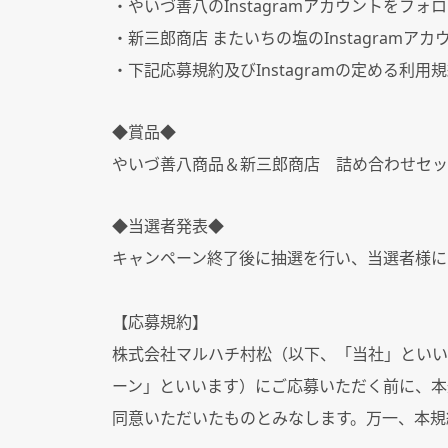
・やいづ善八の
Instagram
アカウントをフォロ
・新三郎商店 またいちの塩の
Instagram
アカ
・下記応募規約及び
Instagram
の定める利用規
◆
賞品
◆
やいづ善八商品＆新三郎商店 詰め合わせセッ
◆
当選者発表
◆
キャンペーン終了後に抽選を行い、当選者様に
【応募規約】
株式会社マルハチ村松（以下、「当社」といい
ーン」といいます）にご応募いただく前に、本
同意いただいたものとみなします。万一、本規