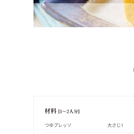
材料
[1～2人分]
つゆプレッソ
大さじ1