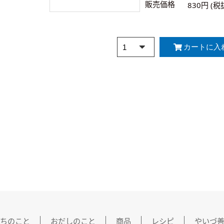
販売価格
830円 (税
ちのこと
おだしのこと
商品
レシピ
やいづ