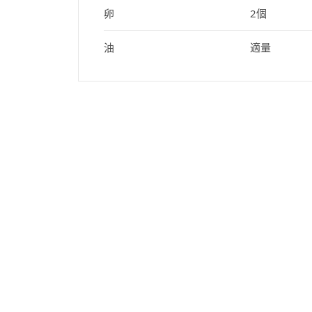
卵
2個
油
適量