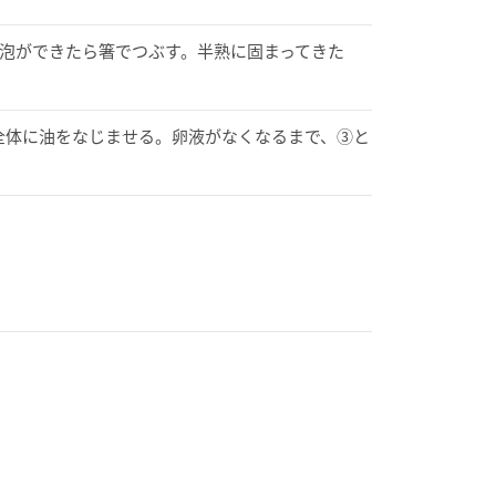
気泡ができたら箸でつぶす。半熟に固まってきた
全体に油をなじませる。卵液がなくなるまで、③と
。