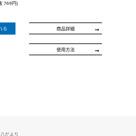
抜 769円)
商品詳細
使用方法
善八だより