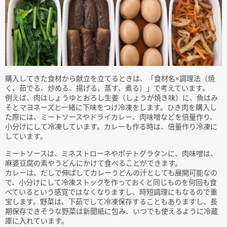
購入してきた食材から献立を立てるときは、「食材名×調理法（焼
く、茹でる、炒める、揚げる、蒸す、煮る）」で考えています。
例えば、肉はしょうゆとおろし生姜（しょうが焼き味）に、魚はみ
そとマヨネーズと一緒に下味をつけ冷凍をします。ひき肉を購入し
た際には、ミートソースやドライカレー、肉味噌などを倍量作り、
小分けにして冷凍しています。カレーも作る時は、倍量作り冷凍に
しています。
ミートソースは、ミネストローネやポテトグラタンに、肉味噌は、
麻婆豆腐の素やうどんにかけて食べることができます。
カレーは、だしで伸ばしてカレーうどんの汁としても展開可能なの
で、小分けにして冷凍ストックを作っておくと同じものを何回も食
べているという感覚ではなくなりますし、時短調理にもなるので重
宝します。野菜は、下茹でして冷凍保存することもありますし、長
期保存できそうな野菜は新聞紙に包み、いつでも使えるように冷蔵
庫に入れています。