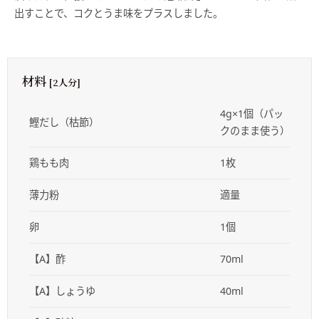
出すことで、コクとうま味をプラスしました。
材料
[2人分]
4g×1個（パッ
鰹だし（枯節）
クのまま使う）
鶏もも肉
1枚
薄力粉
適量
卵
1個
【A】酢
70ml
【A】しょうゆ
40ml