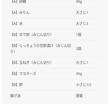
【A】砂糖
30g
【A】みりん
大さじ1
【A】水
大さじ3
【B】ゆで卵（みじん切り）
1個
【B】らっきょうの甘酢漬け（みじん切
2個
り）
【B】玉ねぎ（みじん切り）
大さじ1
【B】マヨネーズ
35g
【B】酢
小さじ1/2
揚げ油
適量