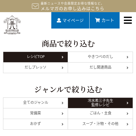
最新ニュースや会員限定お得な情報など。
メルマガのお申し込みはこちら
マイページ
カート
商品で絞り込む
レシピTOP
やきつべのだし
だしプレッソ
だし関連商品
ジャンルで絞り込む
冷水希三子先生
全てのジャンル
監修レシピ
常備菜
ごはん・主食
おかず
スープ・汁物・その他