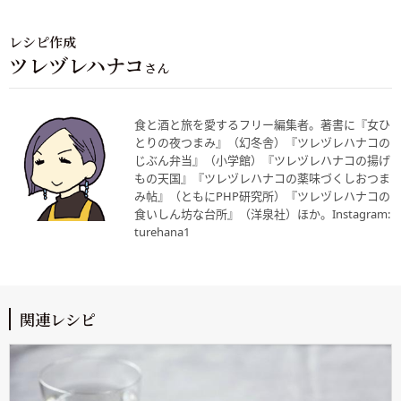
レシピ作成
ツレヅレハナコ
さん
食と酒と旅を愛するフリー編集者。著書に『女ひ
とりの夜つまみ』（幻冬舎）『ツレヅレハナコの
じぶん弁当』（小学館）『ツレヅレハナコの揚げ
もの天国』『ツレヅレハナコの薬味づくしおつま
み帖』（ともにPHP研究所）『ツレヅレハナコの
食いしん坊な台所』（洋泉社）ほか。Instagram:
turehana1
関連レシピ