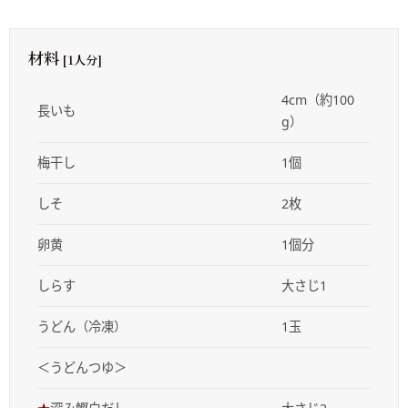
材料
[1人分]
4cm（約100
長いも
g）
梅干し
1個
しそ
2枚
卵黄
1個分
しらす
大さじ1
うどん（冷凍）
1玉
＜うどんつゆ＞