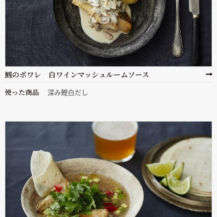
鱈のポワレ 白ワインマッシュルームソース
使った商品
深み鰹白だし