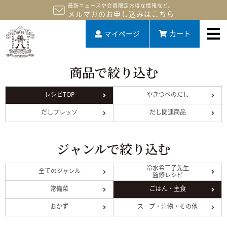
最新ニュースや会員限定お得な情報など。
メルマガのお申し込みはこちら
マイページ
カート
商品で絞り込む
レシピTOP
やきつべのだし
だしプレッソ
だし関連商品
ジャンルで絞り込む
冷水希三子先生
全てのジャンル
監修レシピ
常備菜
ごはん・主食
おかず
スープ・汁物・その他