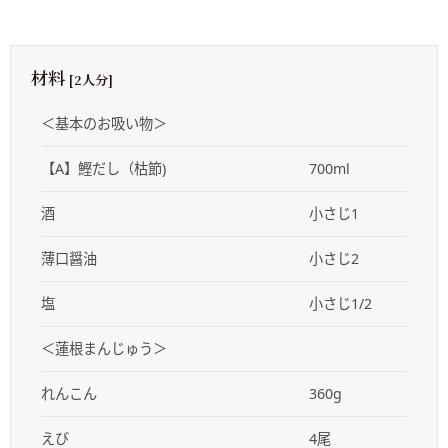
材料
[2人分]
＜基本のお吸い物＞
【A】鰹だし（枯節)
700ml
酒
小さじ1
薄口醤油
小さじ2
塩
小さじ1/2
＜蓮根まんじゅう＞
れんこん
360g
えび
4尾