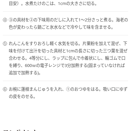
目安）。水煮たけのこは、1cmの大きさに切る。
③の具材を②の下味用のだしに入れて1～2分さっと煮る。海老の
色が変わったら鍋ごと氷水などで冷やして味を含ませる。
れんこんをすりおろし軽く水気を切る。片栗粉を加えて混ぜ、下
味を付けて出汁を切った具材と1cmの長さに切った三つ葉を混ぜ
合わせる。4等分にし、ラップに包んで巾着状にし、輪ゴムで口
を縛り、600ｗの電子レンジで3分加熱する(固まっていなければ
追加で加熱する)。
お椀に蓮根まんじゅうを入れ、①のおつゆをはる。吸い口にゆず
の皮をのせる。