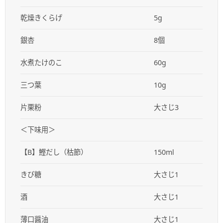
乾燥きくらげ
5g
銀杏
8個
水煮たけのこ
60g
三つ葉
10g
片栗粉
大さじ3
＜下味用＞
【B】鰹だし（枯節）
150ml
きび糖
大さじ1
酒
大さじ1
薄口醤油
大さじ1