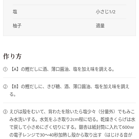
塩
小さじ1/2
柚子
適量
作り方
【A】の鰹だしに酒、薄口醤油、塩を加え味を調える。
【B】の鰹だしに、きび糖、酒、薄口醤油、塩を加え味を調え
る。
えびは殻をむいて、背わたを除いたら塩少々（分量外）でもみこ
み水洗いする。水気をふき取り2cm程に切る。乾燥きくらげは水
で戻して小さめにざく切りにする。銀杏は紙封筒に入れて600ｗ
の電子レンジで30～40秒加熱し殻から取り出す（はじける音が