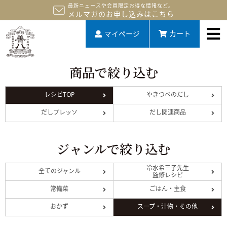
最新ニュースや会員限定お得な情報など。
メルマガのお申し込みはこちら
マイページ
カート
商品で絞り込む
レシピTOP
やきつべのだし
だしプレッソ
だし関連商品
ジャンルで絞り込む
冷水希三子先生
全てのジャンル
監修レシピ
常備菜
ごはん・主食
おかず
スープ・汁物・その他