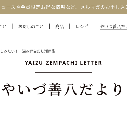
ニュースや会員限定お得な情報など。
メルマガのお申し込
こと
おだしのこと
商品
レシピ
やいづ善八だ
しみたい！ 深み鰹白だし活用術
YAIZU ZEMPACHI LETTER
やいづ善八だより